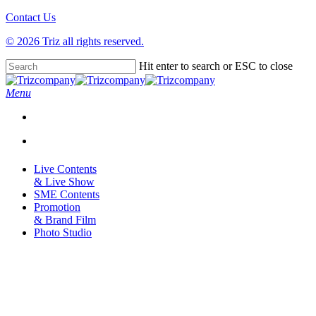
Contact Us
© 2026 Triz all rights reserved.
Skip
Hit enter to search or ESC to close
to
Close
main
Search
Menu
content
Live Contents
& Live Show
SME Contents
Promotion
& Brand Film
Photo Studio