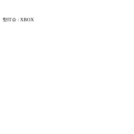
핫IT슈 : XBOX
Play
Video