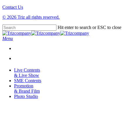
Contact Us
Clo
Me
© 2026 Triz all rights reserved.
Skip
Hit enter to search or ESC to close
to
Close
main
Search
Menu
content
Live Contents
& Live Show
SME Contents
Promotion
& Brand Film
Photo Studio