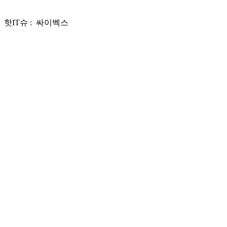
핫IT슈 : 싸이벡스
Play
Video